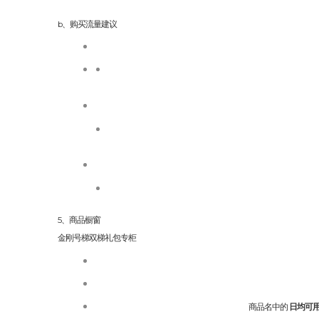
b、购买流量建议
5、商品橱窗
金刚号梯双梯礼包专柜
商品名中的
日均可用