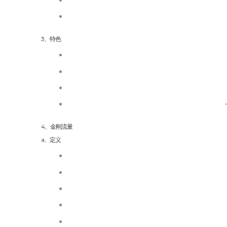
3、特色
4、金刚流量
a、定义