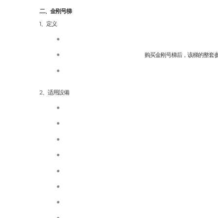
二、金刚号梯
1、定义
购买金刚号梯后，该梯的整套
2、适用設備