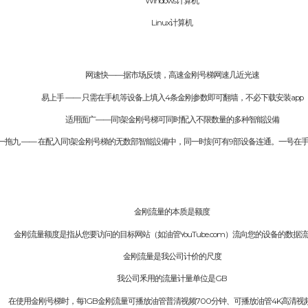
Windows计算机
Linux计算机
网速快——据市场反馈，高速金刚号梯网速几近光速
易上手 —— 只需在手机等设备上填入4条金刚参数即可翻墙，不必下载安装app
适用面广——同1架金刚号梯可同时配入不限数量的多种智能設備
一拖九 —— 在配入同1架金刚号梯的无数部智能設備中，同一时刻可有9部设备连通。一号在
金刚流量的本质是额度
金刚流量额度是指从您要访问的目标网站（如油管YouTube.com）流向您的设备的数据
金刚流量是我公司计价的尺度
我公司釆用的流量计量单位是GB
在使用金刚号梯时，每1GB金刚流量可播放油管普清视频700分钟、可播放油管4K高清视