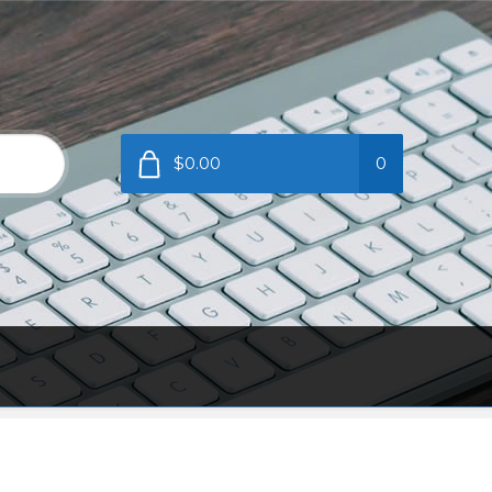
$0.00
0