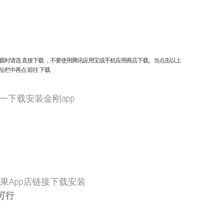
下载时请选 直接下载 ，不要使用腾讯应用宝或手机应用商店下载。当点击以上
栏中再点 前往 下载
之一下载安装金刚app
果App店链接下载安装
可行