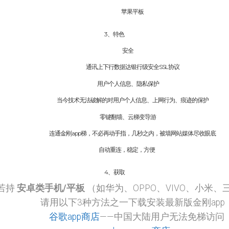
苹果平板
3、特色
安全
通讯上下行数据达银行级安全SSL协议
用户个人信息、隐私保护
当今技术无法破解的对用户个人信息、上网行为、痕迹的保护
零键翻墙、云梯变导游
连通金刚app梯，不必再动手指，几秒之内，被墙网站媒体尽收眼底
自动重连，稳定，方便
4、获取
若持
安卓类手机/平板
（如华为、OPPO、VIVO、小米、
请用以下3种方法之一下载安装最新版金刚app
谷歌app商店
——中国大陆用户无法免梯访问