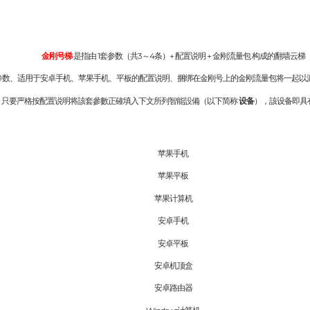
金刚号梯
是指由 1套参数（共3～4条）+ 配置说明 + 金刚流量包 构成的翻墙云梯
参数、适用于安卓手机、苹果手机、平板的配置说明、捆绑在金刚号上的金刚流量包将一起以
只要严格按配置说明将該套參數正確填入下文所列智能設備（以下简称
设备
），該设备即具
苹果手机
苹果平板
苹果计算机
安卓手机
安卓平板
安卓机顶盒
安卓路由器