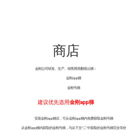
商店
金刚公司研发、生产、销售两类翻墙云梯：
金刚app梯
金刚号梯
建议优先选用
金刚app梯
安装金刚app梯后，可从金刚app梯内免费获取金刚号梯
从金刚app梯内获取的金刚号梯，与从下文“二”中获取的金刚号梯完全等价