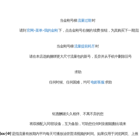
当金刚号梯
流量过期
时
请到
官网>菜单>我的金刚
下，点击金刚号右侧的 续费 按钮，为其购买下一期流
当金刚号梯
流量提前耗尽
时
请在本店选购捆绑更大尺寸流量包的新号，丢弃并从手机中删除旧号
求助
任何时候、任何困难，均可
电邮客服
求助
钜惠酬谢久久相伴、不离不弃的您
将双梯配入同1部设备，互为备胎，可助您任何时刻都能翻出墙来
xx小时
是指流量有效期内平均每天可播放油管普清视频的时间。如果仅用于浏览网页、上推