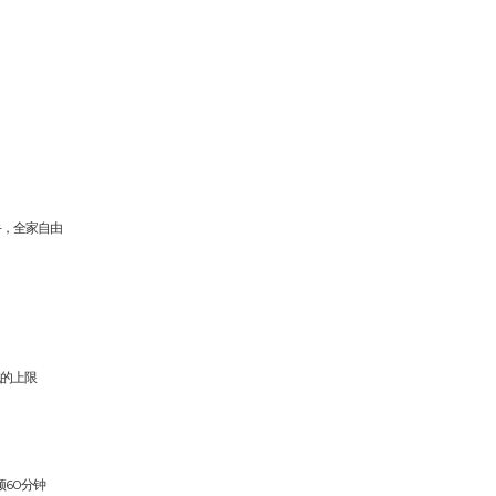
手，全家自由
流的上限
频60分钟